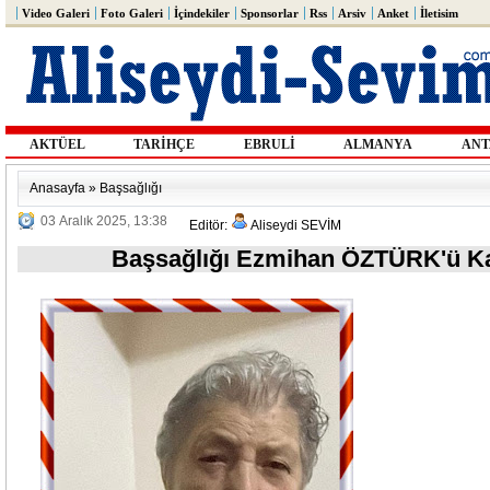
Video Galeri
Foto Galeri
İçindekiler
Sponsorlar
Rss
Arsiv
Anket
İletisim
AKTÜEL
TARİHÇE
EBRULİ
ALMANYA
ANT
Anasayfa
»
Başsağlığı
03 Aralık 2025, 13:38
Editör:
Aliseydi SEVİM
Başsağlığı Ezmihan ÖZTÜRK'ü Kay
2021