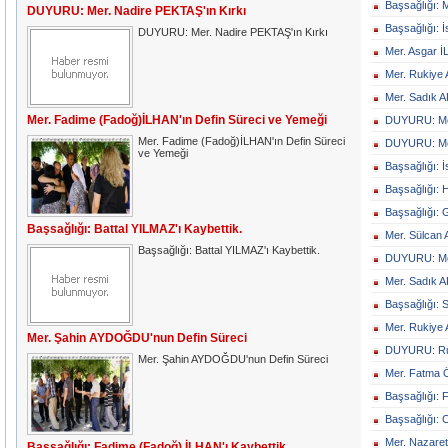
Başsağlığı: 
DUYURU: Mer. Nadire PEKTAŞ'ın Kırkı
Başsağlığı: 
DUYURU: Mer. Nadire PEKTAŞ'ın Kırkı
Mer. Asgar İ
Mer. Rukiye
Mer. Sadık 
Mer. Fadime (Fadoğ)İLHAN'ın Defin Süreci ve Yemeği
DUYURU: Me
Mer. Fadime (Fadoğ)İLHAN'ın Defin Süreci
DUYURU: Me
ve Yemeği
Başsağlığı: 
Başsağlığı: 
Başsağlığı: 
Başsağlığı: Battal YILMAZ'ı Kaybettik.
Mer. Sülcan
Başsağlığı: Battal YILMAZ'ı Kaybettik.
DUYURU: Mer
Mer. Sadık A
Başsağlığı: 
Mer. Rukiye 
Mer. Şahin AYDOĞDU'nun Defin Süreci
DUYURU: Ruk
Mer. Şahin AYDOĞDU'nun Defin Süreci
Mer. Fatma Ö
Başsağlığı:
Başsağlığı: 
Mer. Nazaret
Başsağlığı: Fadime (Fadoğ) İLHAN'ı Kaybettik