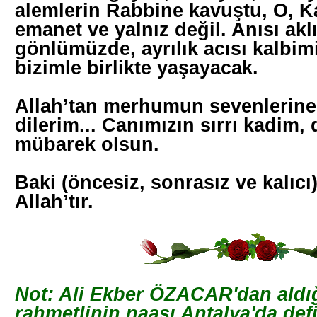
alemlerin Rabbine kavuştu, O, K
emanet ve yalnız değil. Anısı akl
gönlümüzde, ayrılık acısı kalbim
bizimle birlikte yaşayacak.
Allah’tan merhumun sevenlerine
dilerim... Canımızın sırrı kadim,
mübarek olsun.
Baki (öncesiz, sonrasız ve kalıcı
Allah’tır.
Not: Ali Ekber ÖZACAR'dan aldı
rahmetlinin naaşı Antalya'da defi