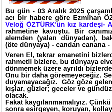
Bu gün - 03 Aralık 2025 çarşam
acı bir habere göre Ezmihan
Veloğ ÖZTÜRK'ün kız kardeşi- A
rahmetine kavuştu. Bir canımı
alemden (yalan dünyadan), bak
(öte dünyaya) - candan canana - 
Veren El, tekrar emanetini bizlerd
rahmetli bizlere, bu dünyaya elve
dönmemek üzere ayrıldı bizlerde
Onu bir daha göremeyeceğiz. Se
duyamayacağız. Göz göze geleme
kışlar, güzler; geceler ve gündüz
olacak.
Fakat kaygılanmamalıyız. Çünkü 
sonra esirgeyen, koruyan, kolla